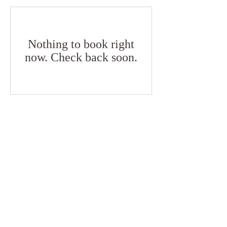
Nothing to book right
now. Check back soon.
タントラ＆ヨガ基礎
２
タントラ＆ヨガ基礎１の講座では「私」「自
分」がどんなものであるのか、どう捉えて何
をすればもっと自分のことを知ることが出来
るかを学び、いくつかの自分のうちなる世界
の整え方を紹介してきました。
続編のタントラ２の講座では「大きなエネル
ギー」「大いなる力」「大いなる意識」なる
ものが漠然としたものではなく、どのように