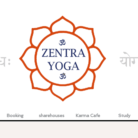
Booking
sharehouses
Karma Cafe
Study